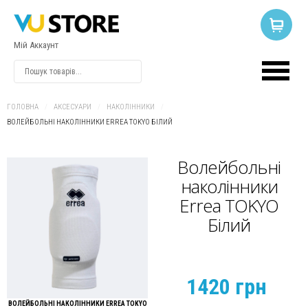
Мій Аккаунт
ВХІД
АБО
РЕЄСТРАЦІЯ
ГОЛОВНА
/
АКСЕСУАРИ
/
НАКОЛІННИКИ
/
ВОЛЕЙБОЛЬНІ НАКОЛІННИКИ ERREA TOKYO БІЛИЙ
Логін
Волейбольні
наколінники
Пароль
Errea TOKYO
Білий
Запам'ятати
мене
1420 грн
ВОЛЕЙБОЛЬНІ НАКОЛІННИКИ ERREA TOKYO