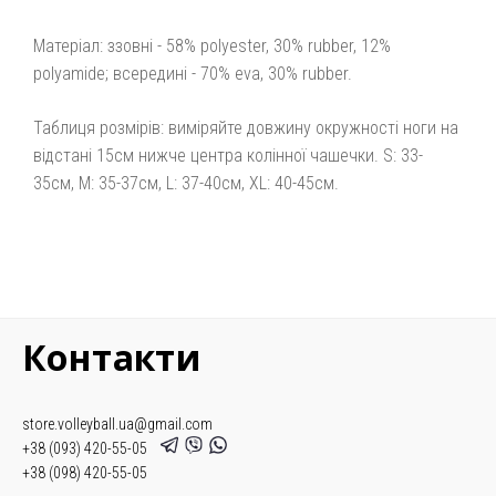
Матеріал: ззовні - 58% polyester, 30% rubber, 12%
polyamide; всередині - 70% eva, 30% rubber.
Таблиця розмірів: виміряйте довжину окружності ноги на
відстані 15см нижче центра колінної чашечки. S: 33-
35см, M: 35-37см, L: 37-40см, XL: 40-45см.
Контакти
store.volleyball.ua@gmail.com
+38 (093) 420-55-05
+38 (098) 420-55-05