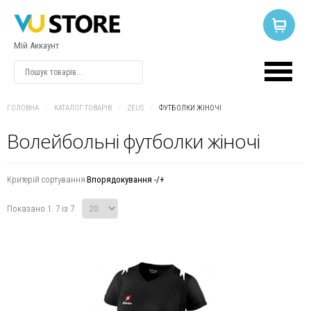
Мій Аккаунт
ВХІД
АБО
РЕЄСТРАЦІЯ
ГОЛОВНА
/
КАТАЛОГ ТОВАРІВ
/
ZEUS
/
ФУТБОЛКИ ЖІНОЧІ
Волейбольні футболки жіночі
Логін
Критерій сортування
Впорядокування -/+
Пароль
Показано 1. 7 із 7
Запам'ятати
мене