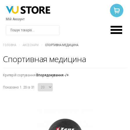
Мій Аккаунт
ВХІД
АБО
РЕЄСТРАЦІЯ
ГОЛОВНА
/
АКСЕСУАРИ
/
СПОРТИВНА МЕДИЦИНА
Спортивная медицина
Логін
Критерій сортування
Впорядокування -/+
Пароль
Показано 1. 20 із 31
Запам'ятати
мене