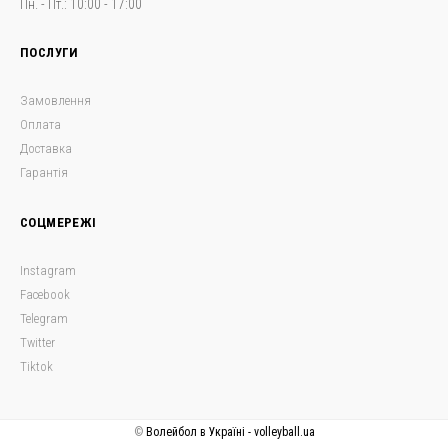
Пн. - Пт.: 10:00 - 17:00
ПОСЛУГИ
Замовлення
Оплата
Доставка
Гарантія
СОЦМЕРЕЖІ
Instagram
Facebook
Telegram
Twitter
Tiktok
©
Волейбол в Україні - volleyball.ua