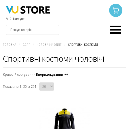
Мій Аккаунт
ВХІД
АБО
РЕЄСТРАЦІЯ
ГОЛОВНА
/
ОДЯГ
/
ЧОЛОВІЧИЙ ОДЯГ
/
СПОРТИВНІ КОСТЮМИ
Спортивні костюми чоловічі
Логін
Критерій сортування
Впорядокування -/+
Пароль
Показано 1. 20 із 264
Запам'ятати
мене