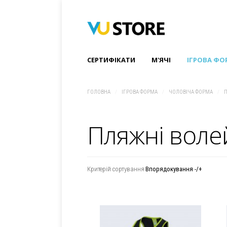
СЕРТИФІКАТИ
M'ЯЧІ
ІГРОВА ФО
ГОЛОВНА
/
ІГРОВА ФОРМА
/
ЧОЛОВІЧА ФОРМА
/
П
Пляжні воле
Критерій сортування
Впорядокування -/+