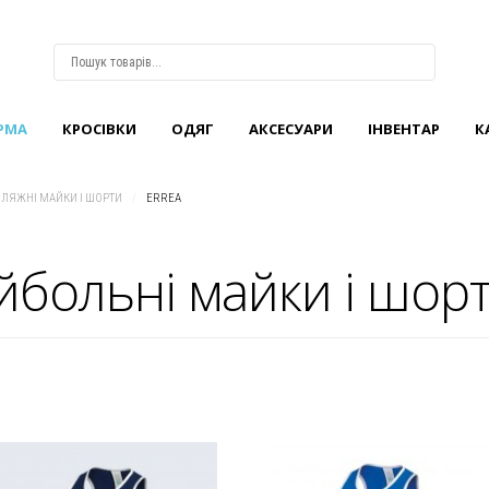
РМА
КРОCІВКИ
ОДЯГ
АКСЕСУАРИ
ІНВЕНТАР
К
ВХІД
АБО
РЕЄСТРАЦІЯ
ЛЯЖНІ МАЙКИ І ШОРТИ
/
ERREA
Логін
йбольні майки і шорт
Пароль
Запам'ятати
мене