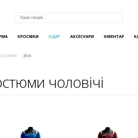
РМА
КРОCІВКИ
ОДЯГ
АКСЕСУАРИ
ІНВЕНТАР
К
ВХІД
АБО
РЕЄСТРАЦІЯ
І КОСТЮМИ
/
ZEUS
Логін
остюми чоловічі
Пароль
Запам'ятати
мене