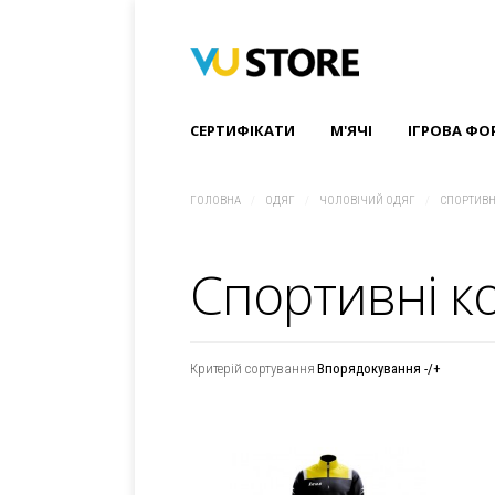
СЕРТИФІКАТИ
M'ЯЧІ
ІГРОВА ФО
ГОЛОВНА
/
ОДЯГ
/
ЧОЛОВІЧИЙ ОДЯГ
/
СПОРТИВН
Спортивні к
Критерій сортування
Впорядокування -/+