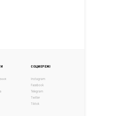
ГИ
СОЦМЕРЕЖІ
ення
Instagram
Facebook
а
Telegram
я
Twitter
Tiktok