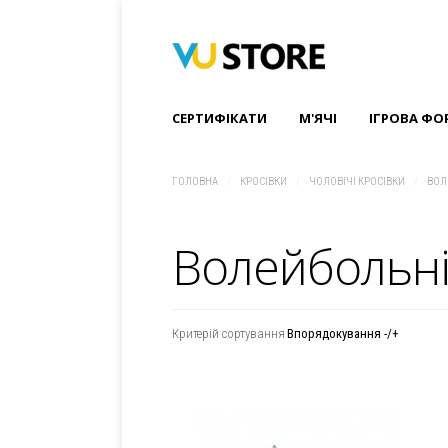
СЕРТИФІКАТИ
M'ЯЧІ
ІГРОВА ФО
ГОЛОВНА
/
КРОCІВКИ
/
ЧОЛОВІЧІ КРОСІВКИ
/
ВОЛ
Волейбольні 
Критерій сортування
Впорядокування -/+