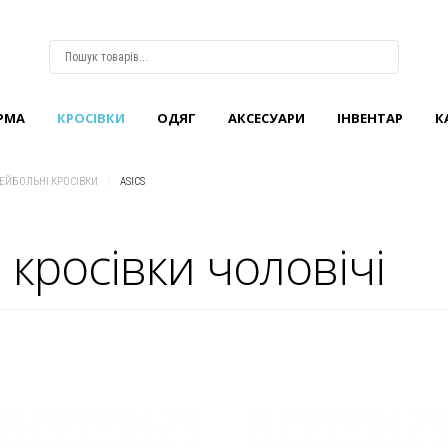
РМА
КРОCІВКИ
ОДЯГ
АКСЕСУАРИ
ІНВЕНТАР
К
ВХІД
АБО
РЕЄСТРАЦІЯ
ЕЙБОЛЬНІ КРОСІВКИ
/
ASICS
Логін
кросівки чоловічі
Пароль
Запам'ятати
мене