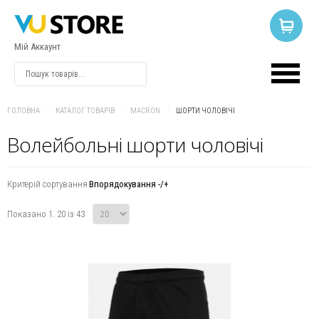
Мій Аккаунт
ВХІД
АБО
РЕЄСТРАЦІЯ
ГОЛОВНА
/
КАТАЛОГ ТОВАРІВ
/
MACRON
/
ШОРТИ ЧОЛОВІЧІ
Волейбольні шорти чоловічі
Логін
Критерій сортування
Впорядокування -/+
Пароль
Показано 1. 20 із 43
Запам'ятати
мене