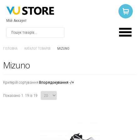
Мій Аккаунт
ВХІД
АБО
РЕЄСТРАЦІЯ
ГОЛОВНА
/
КАТАЛОГ ТОВАРІВ
/
MIZUNO
Mizuno
Логін
Критерій сортування
Впорядокування -/+
Пароль
Показано 1. 19 із 19
Запам'ятати
мене