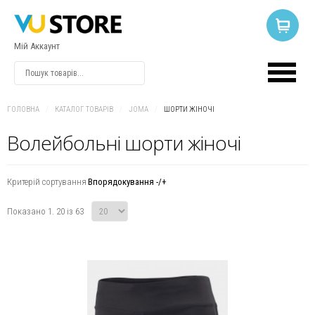
Мій Аккаунт
ВХІД
АБО
РЕЄСТРАЦІЯ
ГОЛОВНА
/
КАТАЛОГ ТОВАРІВ
/
JOMA
/
ШОРТИ ЖІНОЧІ
Волейбольні шорти жіночі
Логін
Критерій сортування
Впорядокування -/+
Пароль
Показано 1. 20 із 63
Запам'ятати
мене