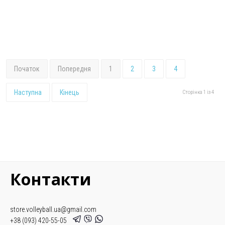
Початок
Попередня
1
2
3
4
Наступна
Кінець
Сторінка 1 із 4
Контакти
store.volleyball.ua@gmail.com
+38 (093) 420-55-05