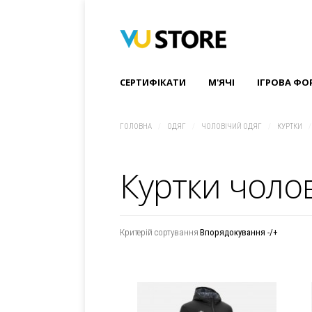
СЕРТИФІКАТИ
M'ЯЧІ
ІГРОВА ФО
ГОЛОВНА
/
ОДЯГ
/
ЧОЛОВІЧИЙ ОДЯГ
/
КУРТКИ
/
Куртки чолов
Критерій сортування
Впорядокування -/+