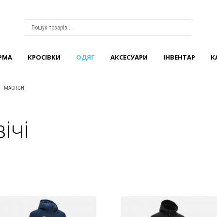
РМА
КРОCІВКИ
ОДЯГ
АКСЕСУАРИ
ІНВЕНТАР
К
ВХІД
АБО
РЕЄСТРАЦІЯ
MACRON
Логін
ічі
Пароль
Запам'ятати
мене