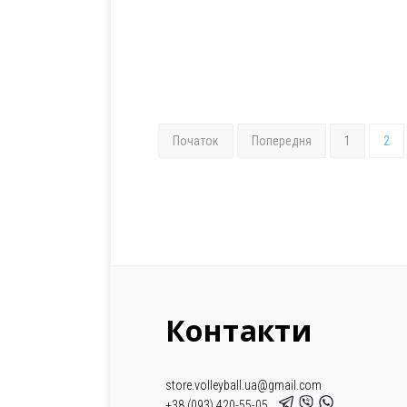
Початок
Попередня
1
2
Контакти
store.volleyball.ua@gmail.com
+38 (093) 420-55-05