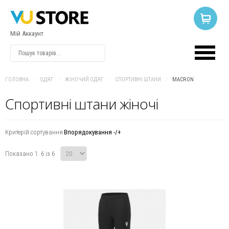
Мій Аккаунт
ВХІД
АБО
РЕЄСТРАЦІЯ
ГОЛОВНА
/
ОДЯГ
/
ЖІНОЧИЙ ОДЯГ
/
СПОРТИВНІ ШТАНИ
/
MACRON
Спортивні штани жіночі
Логін
Критерій сортування
Впорядокування -/+
Пароль
Показано 1. 6 із 6
Запам'ятати
мене