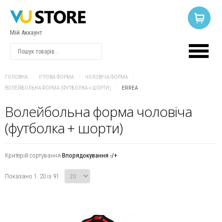
Мій Аккаунт
ВХІД
АБО
РЕЄСТРАЦІЯ
ГОЛОВНА
/
ІГРОВА ФОРМА
/
ЧОЛОВІЧА ФОРМА
/
ВОЛЕЙБОЛЬНА ФОРМА (ФУТБОЛКА + ШОРТИ)
/
ERREA
Логін
Волейбольна форма чоловіча
(футболка + шорти)
Пароль
Критерій сортування
Впорядокування -/+
Запам'ятати
Показано 1. 20 із 91
мене