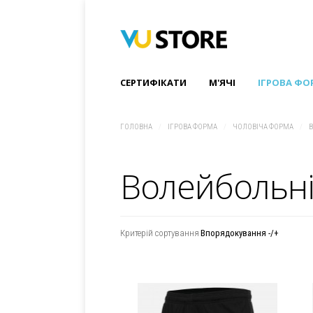
СЕРТИФІКАТИ
M'ЯЧІ
ІГРОВА ФО
ГОЛОВНА
/
ІГРОВА ФОРМА
/
ЧОЛОВІЧА ФОРМА
/
Волейбольні
Критерій сортування
Впорядокування -/+