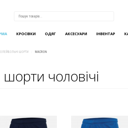
РМА
КРОCІВКИ
ОДЯГ
АКСЕСУАРИ
ІНВЕНТАР
К
ВХІД
АБО
РЕЄСТРАЦІЯ
ВОЛЕЙБОЛЬНІ ШОРТИ
/
MACRON
Логін
 шорти чоловічі
Пароль
Запам'ятати
мене