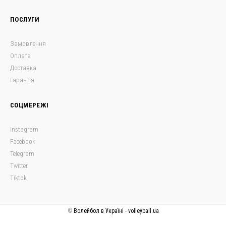
ПОСЛУГИ
Забули свій пароль?
Забули свій логін?
Замовлення
Оплата
Доставка
Гарантія
СОЦМЕРЕЖІ
Instagram
Facebook
Telegram
Twitter
Tiktok
©
Волейбол в Україні - volleyball.ua