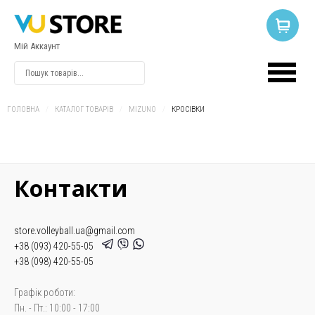
Мій Аккаунт
ВХІД
АБО
РЕЄСТРАЦІЯ
ГОЛОВНА
/
КАТАЛОГ ТОВАРІВ
/
MIZUNO
/
КРОСІВКИ
Логін
Контакти
Пароль
store.volleyball.ua@gmail.com
Запам'ятати
+38 (093) 420-55-05
мене
+38 (098) 420-55-05
Графік роботи:
Пн. - Пт.: 10:00 - 17:00