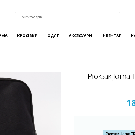
РМА
КРОCІВКИ
ОДЯГ
АКСЕСУАРИ
ІНВЕНТАР
К
ВХІД
АБО
РЕЄСТРАЦІЯ
Логін
Рюкзак Joma 
Пароль
Запам'ятати
1
мене