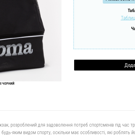
Забули свій пароль?
Забули свій логін?
Таб
Таблиц
Ч
II ЧОРНИЙ
рюкзак, розроблений для задоволення потреб спортсменів під час т
 будь-яким видом спорту, оскільки має особливості, які роблять 