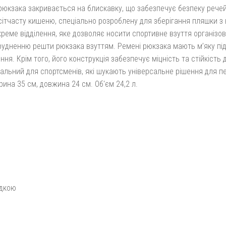
рюкзака закривається на блискавку, що забезпечує безпеку речей,
ітчасту кишеню, спеціально розроблену для зберігання пляшки з 
креме відділення, яке дозволяє носити спортивне взуття організо
рудненню решти рюкзака взуттям. Ремені рюкзака мають м’яку пі
ня. Крім того, його конструкція забезпечує міцність та стійкість 
еальний для спортсменів, які шукають універсальне рішення для п
рина 35 см, довжина 24 см. Об'єм 24,2 л.
адкою