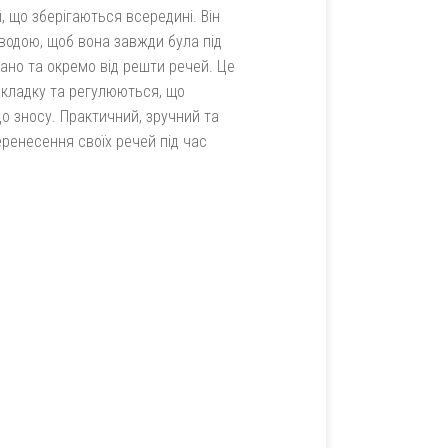
 що зберігаються всередині. Він
водою, щоб вона завжди була під
вано та окремо від решти речей. Це
дкладку та регулюються, що
до зносу. Практичний, зручний та
еренесення своїх речей під час