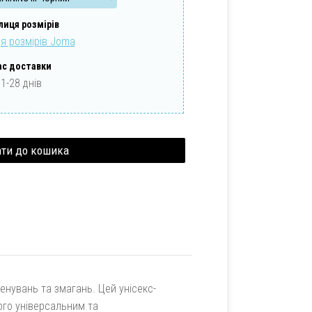
лиця розмірів
я розмірів Joma
ас доставки
1-28 днів
ренувань та змагань. Цей унісекс-
його універсальним та