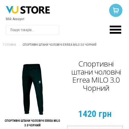
Мій Аккаунт
ВХІД
АБО
РЕЄСТРАЦІЯ
ГОЛОВНА
/
СПОРТИВНІ ШТАНИ ЧОЛОВІЧІ ERREA MILO 3.0 ЧОРНИЙ
Логін
Спортивні
штани чоловічі
Errea MILO 3.0
Пароль
Чорний
Запам'ятати
мене
1420 грн
СПОРТИВНІ ШТАНИ ЧОЛОВІЧІ ERREA MILO
3.0 ЧОРНИЙ