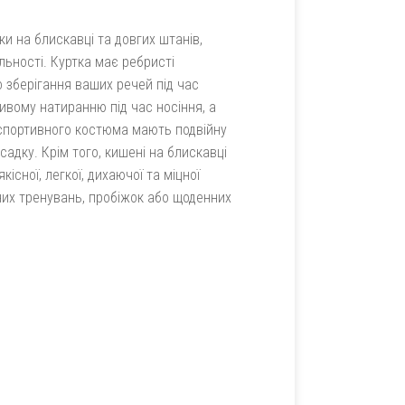
и на блискавці та довгих штанів,
льності. Куртка має ребристі
о зберігання ваших речей під час
ивому натиранню під час носіння, а
 спортивного костюма мають подвійну
дку. Крім того, кишені на блискавці
сної, легкої, дихаючої та міцної
них тренувань, пробіжок або щоденних