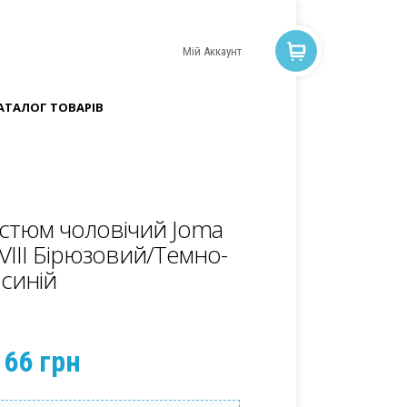
Мій Аккаунт
АТАЛОГ ТОВАРІВ
стюм чоловічий Joma
III Бірюзовий/Темно-
синій
166 грн