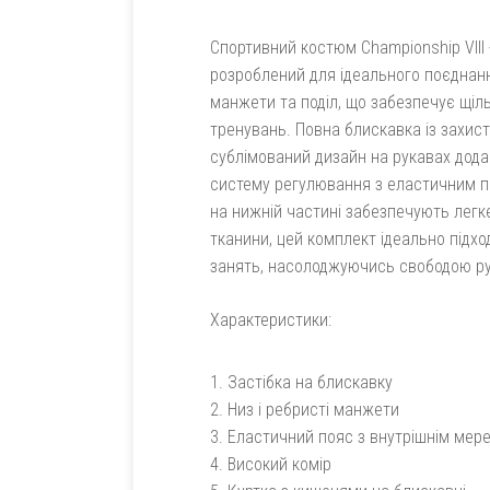
Спортивний костюм Championship VIII 
розроблений для ідеального поєднання
манжети та поділ, що забезпечує щіль
тренувань. Повна блискавка із захис
сублімований дизайн на рукавах дода
систему регулювання з еластичним по
на нижній частині забезпечують легке
тканини, цей комплект ідеально підх
занять, насолоджуючись свободою рух
Характеристики:
Застібка на блискавку
Низ і ребристі манжети
Еластичний пояс з внутрішнім ме
Високий комір