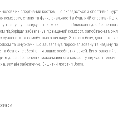
- чоловічий спортивний костюм, що складається з спортивної куртк
 комфорту, стилю та функціональності в будь-якій спортивній дія
ну та зручну посадку, а також кишені на блискавці для безпечног
том підборіддя забезпечує підвищений комфорт, запобігаючи можл
є сучасного та самобутнього вигляду. З іншого боку, довгі штани
ясом та шнурками, що забезпечує персоналізовану та надійну поса
 та безпечне зберігання ваших особистих речей. Виготовлений з які
одить для забезпечення максимального комфорту під час інтенсив
ів, яку він забезпечує. Вишитий логотип Joma.
реживом