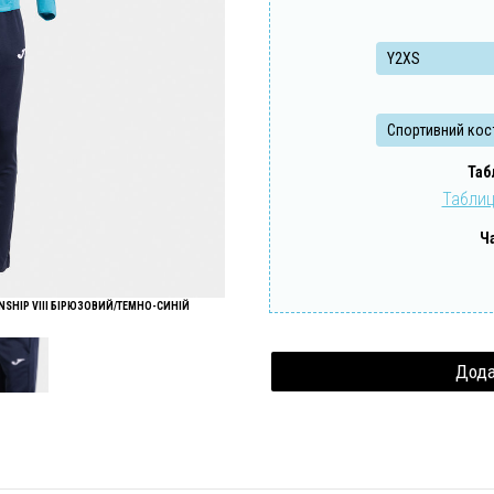
Забули свій пароль?
Забули свій логін?
Таб
Таблиц
Ч
HIP VIII БІРЮЗОВИЙ/ТЕМНО-СИНІЙ