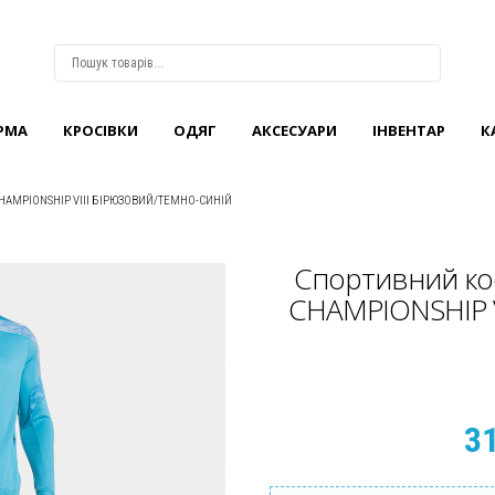
РМА
КРОCІВКИ
ОДЯГ
АКСЕСУАРИ
ІНВЕНТАР
К
ВХІД
АБО
РЕЄСТРАЦІЯ
AMPIONSHIP VIII БІРЮЗОВИЙ/ТЕМНО-СИНІЙ
Логін
Спортивний ко
CHAMPIONSHIP V
Пароль
Запам'ятати
мене
3