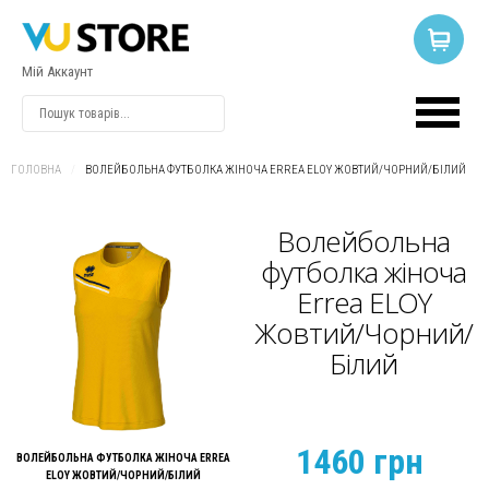
Мій Аккаунт
ВХІД
АБО
РЕЄСТРАЦІЯ
ГОЛОВНА
/
ВОЛЕЙБОЛЬНА ФУТБОЛКА ЖІНОЧА ERREA ELOY ЖОВТИЙ/ЧОРНИЙ/БІЛИЙ
Логін
Волейбольна
футболка жіноча
Errea ELOY
Пароль
Жовтий/Чорний/
Білий
Запам'ятати
мене
1460 грн
ВОЛЕЙБОЛЬНА ФУТБОЛКА ЖІНОЧА ERREA
ELOY ЖОВТИЙ/ЧОРНИЙ/БІЛИЙ