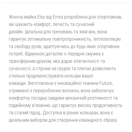
Жіноча майка Eloy від Errea розроблена для спортсменів,
які шукають комфорт, легкість та сучасний
дизайн. Ідеальна для тренувань та змагань, вона
гарантує оптимальну повітропроникність, теплоізоляцію
та свободу рухів, адаптуючись до будь-яких спортивних
потреб. Відмінною деталлю є передня смужка з
трансферним друком, яка додає елегантності та
сучасності, а стрічки на грудях та плечах дозволяють
стильно продемонструвати кольори вашої
команди. Виготовлена з інноваційної тканини Future,
отриманої з перероблених волокон, вона забезпечує
комфортну посадку завдяки механічній розтяжності та
подвійному в'язанню, що гарантує високу продуктивність
та сталий підхід. Доступна в різних кольорах, вона є
ідеальним вибором для створення командного образу.