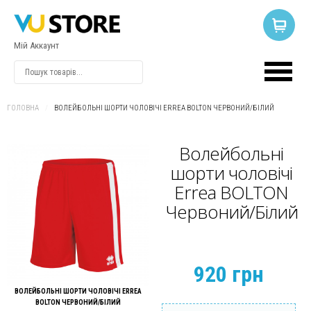
Мій Аккаунт
ВХІД
АБО
РЕЄСТРАЦІЯ
ГОЛОВНА
/
ВОЛЕЙБОЛЬНІ ШОРТИ ЧОЛОВІЧІ ERREA BOLTON ЧЕРВОНИЙ/БІЛИЙ
Логін
Волейбольні
шорти чоловічі
Errea BOLTON
Пароль
Червоний/Білий
Запам'ятати
мене
920 грн
ВОЛЕЙБОЛЬНІ ШОРТИ ЧОЛОВІЧІ ERREA
BOLTON ЧЕРВОНИЙ/БІЛИЙ