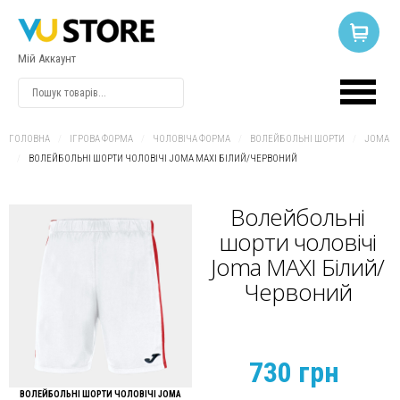
Мій Аккаунт
ВХІД
АБО
РЕЄСТРАЦІЯ
ГОЛОВНА
/
ІГРОВА ФОРМА
/
ЧОЛОВІЧА ФОРМА
/
ВОЛЕЙБОЛЬНІ ШОРТИ
/
JOMA
/
ВОЛЕЙБОЛЬНІ ШОРТИ ЧОЛОВІЧІ JOMA MAXI БІЛИЙ/ЧЕРВОНИЙ
Логін
Волейбольні
шорти чоловічі
Пароль
Joma MAXI Білий/
Червоний
Запам'ятати
мене
730 грн
ВОЛЕЙБОЛЬНІ ШОРТИ ЧОЛОВІЧІ JOMA