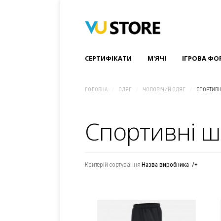
СЕРТИФІКАТИ
M'ЯЧІ
ІГРОВА ФО
ГОЛОВНА
/
ОДЯГ
/
ЧОЛОВІЧИЙ ОДЯГ
/
СПОРТИВН
Спортивні ш
Критерій сортування
Назва виробника -/+