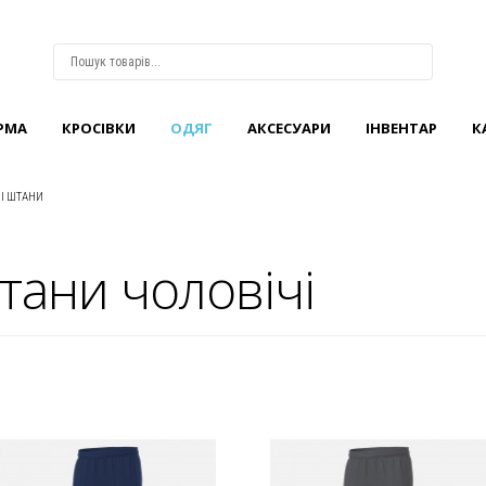
РМА
КРОCІВКИ
ОДЯГ
АКСЕСУАРИ
ІНВЕНТАР
К
ВХІД
АБО
РЕЄСТРАЦІЯ
І ШТАНИ
Логін
тани чоловічі
Пароль
Запам'ятати
мене