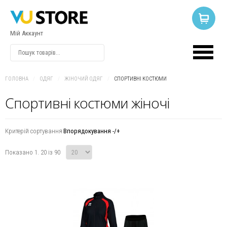
Мій Аккаунт
ВХІД
АБО
РЕЄСТРАЦІЯ
ГОЛОВНА
/
ОДЯГ
/
ЖІНОЧИЙ ОДЯГ
/
СПОРТИВНІ КОСТЮМИ
Спортивні костюми жіночі
Логін
Критерій сортування
Впорядокування -/+
Пароль
Показано 1. 20 із 90
Запам'ятати
мене